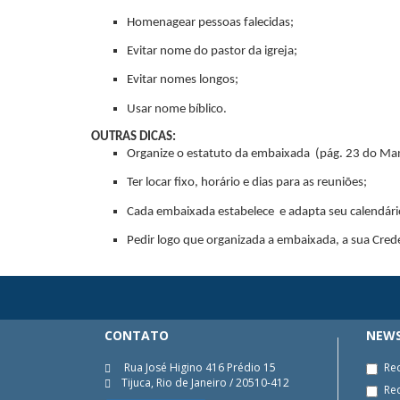
Homenagear pessoas falecidas;
Evitar nome do pastor da igreja;
Evitar nomes longos;
Usar nome bíblico.
OUTRAS DICAS:
Organize o estatuto da embaixada (pág. 23 do Man
Ter locar fixo, horário e dias para as reuniões;
Cada embaixada estabelece e adapta seu calendári
Pedir logo que organizada a embaixada, a sua Crede
CONTATO
NEWS
Rua José Higino 416 Prédio 15
Rec
Tijuca, Rio de Janeiro / 20510-412
Re