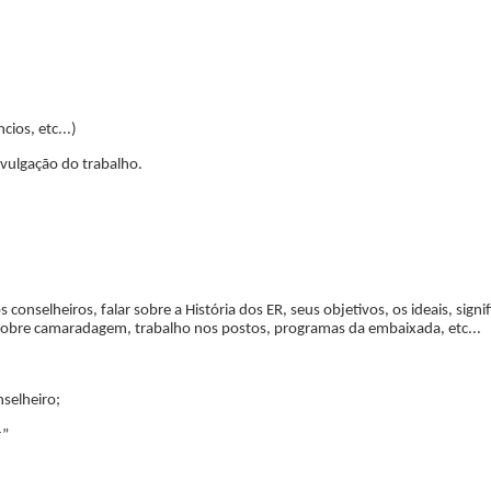
ios, etc...)
ivulgação do trabalho.
 conselheiros, falar sobre a História dos ER, seus objetivos, os ideais, sig
 sobre camaradagem, trabalho nos postos, programas da embaixada, etc...
;
selheiro;
r”