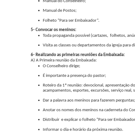
Manual do Conselheiro;
Manual de Postos;
Folheto “Para ser Embaixador”.
5- Convocar os meninos:
Toda propaganda possível (cartazes, folhetos, anúnc
Visita as classes ou departamentos da igreja para d
6- Realizando as primeiras reuniões da Embaixada:
A) A Primeira reunião da Embaixada:
O Conselheiro dirige;
É importante a presença do pastor;
Roteiro da 1ª reunião: devocional, apresentação dos
acampamentos, esportes, excursões, serviço real,
Dar a palavra aos meninos para fazerem perguntas
Anotar os nomes dos meninos na caderneta do Con
Distribuir e explicar o folheto “Para ser Embaixado
Informar o dia e horário da próxima reunião.