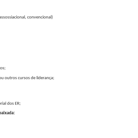
ssossiacional, convencional)
os;
ou outros cursos de liderança;
ial dos ER;
baixada: