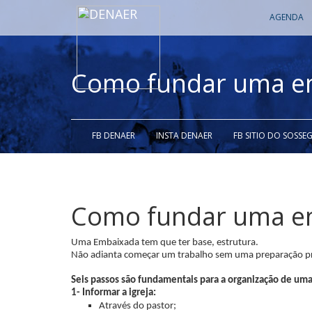
AGENDA
Como fundar uma e
FB DENAER
INSTA DENAER
FB SITIO DO SOSSE
Como fundar uma e
Uma Embaixada tem que ter base, estrutura.
Não adianta começar um trabalho sem uma preparação pr
Seis passos são fundamentais para a organização de um
1- Informar a igreja:
Através do pastor;