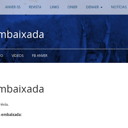
ANVER-SS
REVISTA
LINKS
ONIER
DENAER
NOTÍCIAS
mbaixada
GO
VÍDEOS
FB ANVER
mbaixada
évia.
a embaixada: